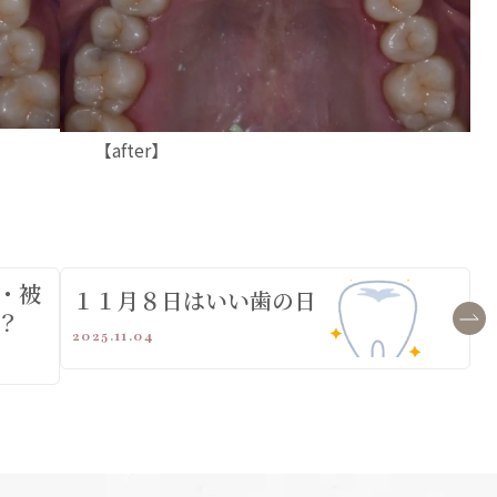
after】
・被
１１月８日はいい歯の日
？
2025.11.04