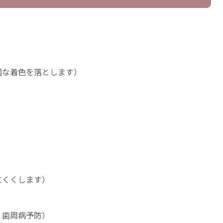
固な着色を落とします）
にくくします）
、歯周病予防）