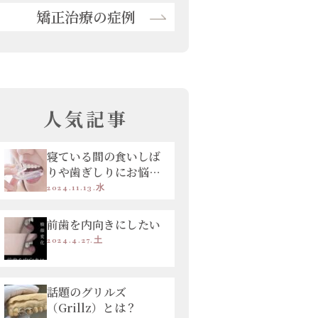
矯正治療の症例
人気記事
寝ている間の食いしば
りや歯ぎしりにお悩み
の方へ
2024.11.13.水
前歯を内向きにしたい
2024.4.27.土
話題のグリルズ
（Grillz）とは？