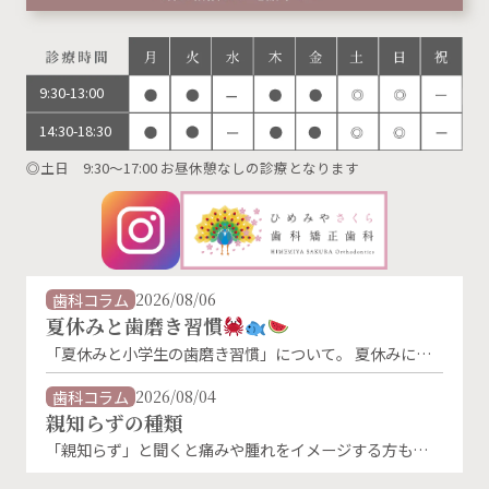
9:30-13:00
14:30-18:30
◎土日 9:30～17:00 お昼休憩なしの診療となります
歯科コラム
2026/08/06
夏休みと歯磨き習慣
「夏休みと小学生の歯磨き習慣」について。 夏休みに入
り、生活リズムが変わることで、歯磨きの習慣が乱れがち
になります。特に朝の歯磨きは、「朝ごはんを食べないか
歯科コラム
2026/08/04
ら」「外に出かけないから」といった理由で忘れやすくな
親知らずの種類
るものです。 しかし、夏休み中でもむし歯菌は活発に活
「親知らず」と聞くと痛みや腫れをイメージする方も多い
動しています。朝・晩しっかり磨くことが、お子さんの大
のではないでしょうか。 実は親知らずにはいくつかの生
切な歯を守る第一歩です。 お子様の仕上げ磨きはと …