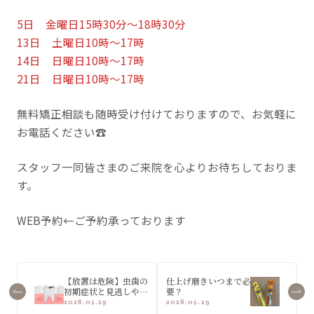
5日 金曜日15時30分～18時30分
13日 土曜日10時～17時
14日 日曜日10時～17時
21日 日曜日10時～17時
無料矯正相談も随時受け付けておりますので、お気軽に
お電話ください☎
スタッフ一同皆さまのご来院を心よりお待ちしておりま
す。
WEB予約
←ご予約承っております
【放置は危険】虫歯の
仕上げ磨きいつまで必
初期症状と見逃しやす
要？
いサインとは？
2026.05.29
2026.05.29