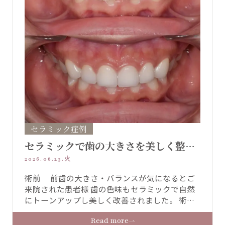
セラミック症例
セラミックで歯の大きさを美しく整え
る【セラミック症例】
2026.06.23.火
術前 前歯の大きさ・バランスが気になるとご
来院された患者様 歯の色味もセラミックで自然
にトーンアップし美しく改善されました。 術前
術後 治療詳細 治療内容 プレミアムセラミックク
Read more
ラウン 上６本 治療期間 ２か月 費用 プレミアム