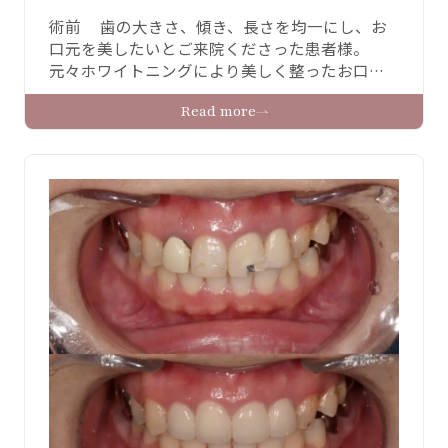
術前 歯の大きさ、傾き、長さを均一にし、お
口元を美したいとご来院くださった患者様。
元々ホワイトニングにより美しく整ったお口元
でしたが、ゼロセラムにより歯の長さや形のバ
Read more
ランスがさらに整い、より美しい口元へと仕上
がりました。 術前 術後 治療詳細 治療内容 ゼロ
セラム６本 治療期間 ２か月 費用 ゼロセラム リ
スク・副作用 ゼロセラムが欠けたり外れる場合
があり …