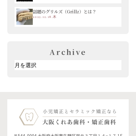
話題のグリルズ（Grillz）とは？
2025.12.18.木
Archive
ア
ー
カ
イ
ブ
〒544-0004 大阪府大阪市生野区巽北３丁目１４−１７ 1F