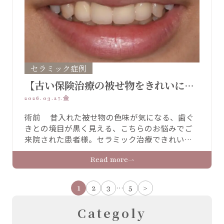
セラミック症例
【古い保険治療の被せ物をきれいに：
セラミック症例】
2026.03.27.金
術前 昔入れた被せ物の色味が気になる、歯ぐ
きとの境目が黒く見える、こちらのお悩みでご
来院された患者様。セラミック治療できれいに
改善されました。 術前 術後 治療詳細 治療内容
Read more
プレミアムセラミッククラウン 上４本 治療期
間 費用 プレミアムセラミッククラウン
528,000円 技工士立ち会い16500円 リス
1
2
3
5
>
…
ク・副作用 セラミックが欠けたり外れる場合 …
Categoly