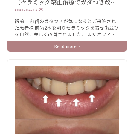
【セラミック矯正治療でガタつき改
善：セラミック症例】
2026.04.09.木
術前 前歯のガタつきが気になるとご来院され
た患者様 前歯2本を削りセラミックを被せ歯並び
を自然に美しく改善されました。 またオフィス
ホワイトニングを併用することで周囲の歯もト
Read more
ーンアップしより美しく仕上がりました。 術前
術後 治療詳細 治療内容 プレミアムセラミックク
ラウン 上2本オフィスホワイトニング３回コー
ス 治療期間 1.5か月 費用 プレミアムセラ …