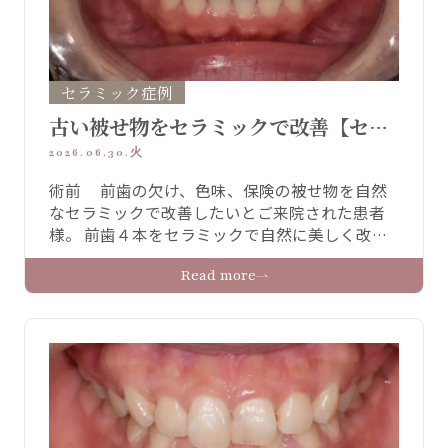
セラミック症例
古い被せ物をセラミックで改善【セラ
ミック症例】
2026.06.30.火
術前 前歯の欠け、色味、保険の被せ物を自然
なセラミックで改善したいとご来院された患者
様。 前歯４本をセラミックで自然に美しく改善
されました。 術前 術後 治療詳細 治療内容 プレ
Read more
ミアムセラミッククラウン 上４本 治療期間 ２
か月 費用 プレミアムセラミッククラウン
264,000円 技工士立ち合いプラン16,500円 リ
スク・副作用 セラミックが欠けたり外 …