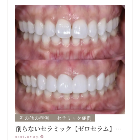
その他の症例
セラミック症例
削らないセラミック【ゼロセラム】で
口元改善
2026.07.03.金