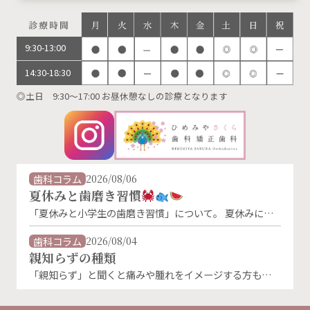
9:30-13:00
14:30-18:30
◎土日 9:30～17:00 お昼休憩なしの診療となります
歯科コラム
2026/08/06
夏休みと歯磨き習慣
「夏休みと小学生の歯磨き習慣」について。 夏休みに入
り、生活リズムが変わることで、歯磨きの習慣が乱れがち
になります。特に朝の歯磨きは、「朝ごはんを食べないか
歯科コラム
2026/08/04
ら」「外に出かけないから」といった理由で忘れやすくな
親知らずの種類
るものです。 しかし、夏休み中でもむし歯菌は活発に活
「親知らず」と聞くと痛みや腫れをイメージする方も多い
動しています。朝・晩しっかり磨くことが、お子さんの大
のではないでしょうか。 実は親知らずにはいくつかの生
切な歯を守る第一歩です。 お子様の仕上げ磨きはと …
え方の種類があり、その状態によってトラブルの起こりや