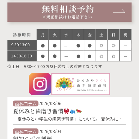
9:30-13:00
14:30-18:30
◎土日 9:30～17:00 お昼休憩なしの診療となります
歯科コラム
2026/08/06
夏休みと歯磨き習慣
「夏休みと小学生の歯磨き習慣」について。 夏休みに入
り、生活リズムが変わることで、歯磨きの習慣が乱れがち
になります。特に朝の歯磨きは、「朝ごはんを食べないか
歯科コラム
2026/08/04
ら」「外に出かけないから」といった理由で忘れやすくな
親知らずの種類