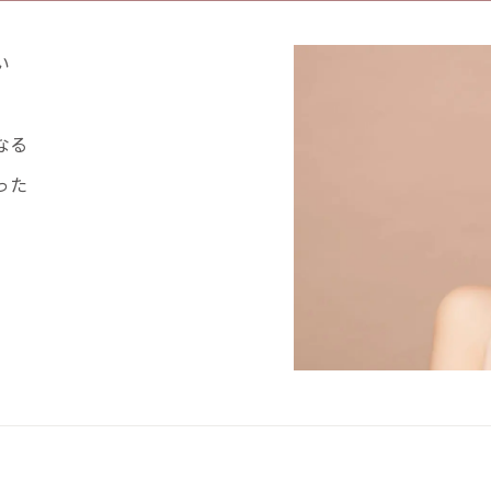
い
なる
った