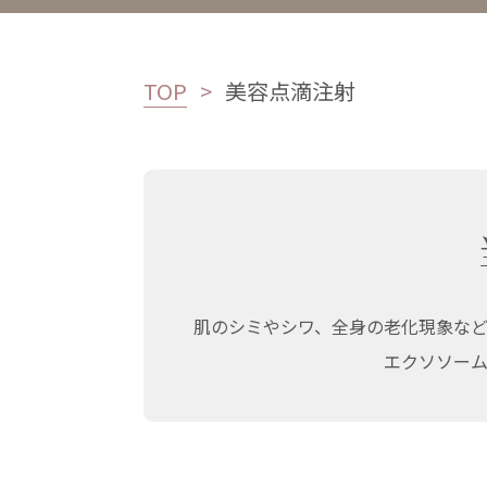
TOP
美容点滴注射
肌のシミやシワ、全身の老化現象な
エクソソー