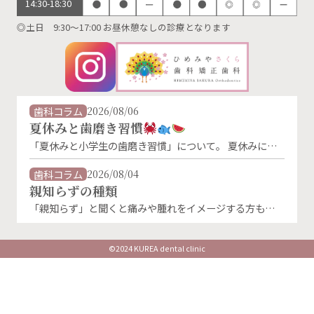
14:30-18:30
◎土日 9:30～17:00 お昼休憩なしの診療となります
歯科コラム
2026/08/06
夏休みと歯磨き習慣
「夏休みと小学生の歯磨き習慣」について。 夏休みに入
り、生活リズムが変わることで、歯磨きの習慣が乱れがち
になります。特に朝の歯磨きは、「朝ごはんを食べないか
歯科コラム
2026/08/04
ら」「外に出かけないから」といった理由で忘れやすくな
親知らずの種類
るものです。 しかし、夏休み中でもむし歯菌は活発に活
「親知らず」と聞くと痛みや腫れをイメージする方も多い
動しています。朝・晩しっかり磨くことが、お子さんの大
のではないでしょうか。 実は親知らずにはいくつかの生
切な歯を守る第一歩です。 お子様の仕上げ磨きはと …
え方の種類があり、その状態によってトラブルの起こりや
すさや治療法が異なります。 親知らずの主な種類 ①まっ
©2024 KUREA dental clinic
すぐ生えている親知らず 正常な向きで生えている状態で
す。 上下の歯がしっかり噛み合い、歯磨きもしやすけれ
ば、必ずしも抜歯が必要とは限りません。 ②斜め …