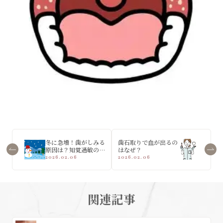
冬に急増！歯がしみる
歯石取りで血が出るの
原因は？知覚過敏の正
はなぜ？
体と対処法
2026.02.06
2026.02.06
関連記事