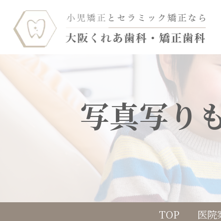
写真写り
TOP
医院