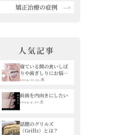
矯正治療の症例
人気記事
寝ている間の食いしば
りや歯ぎしりにお悩み
の方へ
2024.11.13.水
前歯を内向きにしたい
2024.4.27.土
話題のグリルズ
（Grillz）とは？