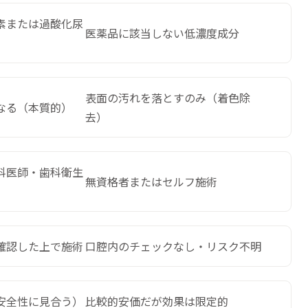
素または過酸化尿
医薬品に該当しない低濃度成分
表面の汚れを落とすのみ（着色除
なる（本質的）
去）
科医師・歯科衛生
無資格者またはセルフ施術
確認した上で施術
口腔内のチェックなし・リスク不明
安全性に見合う）
比較的安価だが効果は限定的