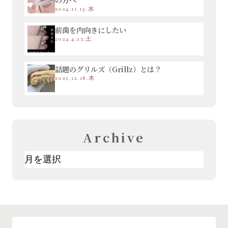
2024.11.13.水
前歯を内向きにしたい
2024.4.27.土
話題のグリルズ（Grillz）とは？
2025.12.18.木
Archive
ア
ー
カ
イ
ブ