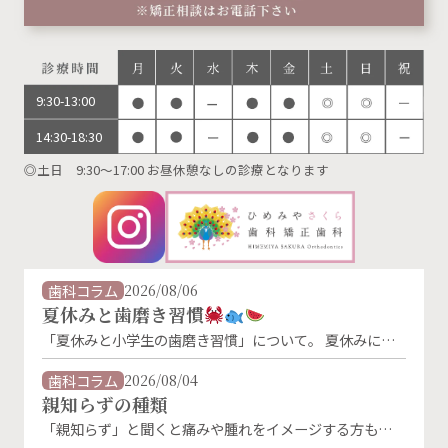
9:30-13:00
14:30-18:30
◎土日 9:30～17:00 お昼休憩なしの診療となります
歯科コラム
2026/08/06
夏休みと歯磨き習慣
「夏休みと小学生の歯磨き習慣」について。 夏休みに入
り、生活リズムが変わることで、歯磨きの習慣が乱れがち
になります。特に朝の歯磨きは、「朝ごはんを食べないか
歯科コラム
2026/08/04
ら」「外に出かけないから」といった理由で忘れやすくな
親知らずの種類
るものです。 しかし、夏休み中でもむし歯菌は活発に活
「親知らず」と聞くと痛みや腫れをイメージする方も多い
動しています。朝・晩しっかり磨くことが、お子さんの大
のではないでしょうか。 実は親知らずにはいくつかの生