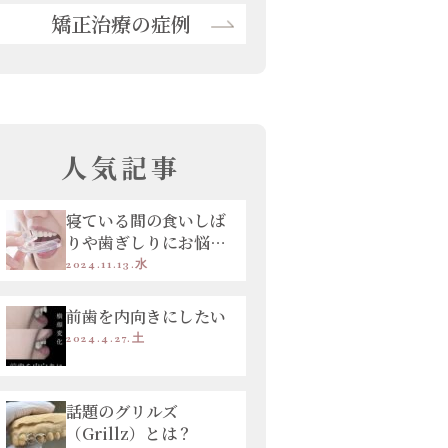
矯正治療の症例
人気記事
寝ている間の食いしば
りや歯ぎしりにお悩み
の方へ
2024.11.13.水
前歯を内向きにしたい
2024.4.27.土
話題のグリルズ
（Grillz）とは？