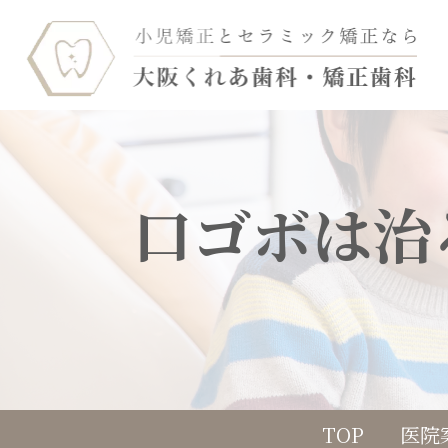
口ゴボは治
TOP
医院