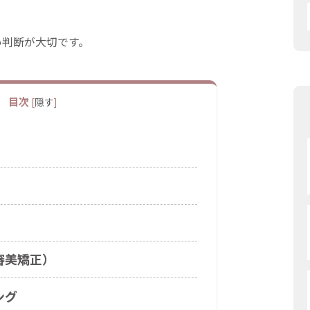
い判断が大切です。
目次
[
隠す
]
審美矯正）
ング