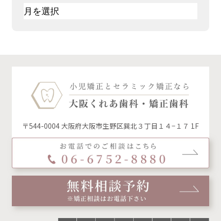
ア
ー
カ
イ
ブ
〒544-0004 大阪府大阪市生野区巽北３丁目１４−１７ 1F