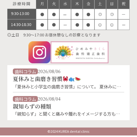
9:30-13:00
14:30-18:30
◎土日 9:30～17:00 お昼休憩なしの診療となります
歯科コラム
2026/08/06
夏休みと歯磨き習慣
「夏休みと小学生の歯磨き習慣」について。 夏休みに入
り、生活リズムが変わることで、歯磨きの習慣が乱れがち
になります。特に朝の歯磨きは、「朝ごはんを食べないか
歯科コラム
2026/08/04
ら」「外に出かけないから」といった理由で忘れやすくな
親知らずの種類
るものです。 しかし、夏休み中でもむし歯菌は活発に活
「親知らず」と聞くと痛みや腫れをイメージする方も多い
動しています。朝・晩しっかり磨くことが、お子さんの大
のではないでしょうか。 実は親知らずにはいくつかの生
切な歯を守る第一歩です。 お子様の仕上げ磨きはと …
え方の種類があり、その状態によってトラブルの起こりや
すさや治療法が異なります。 親知らずの主な種類 ①まっ
©2024 KUREA dental clinic
すぐ生えている親知らず 正常な向きで生えている状態で