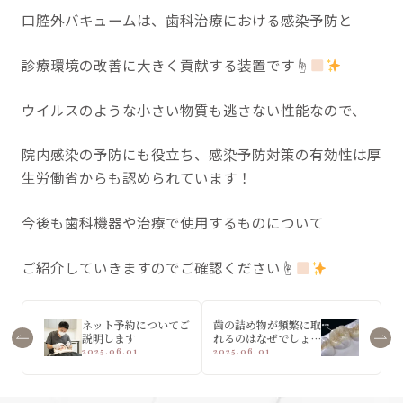
口腔外バキュームは、歯科治療における感染予防と
診療環境の改善に大きく貢献する装置です☝
ウイルスのような小さい物質も逃さない性能なので、
院内感染の予防にも役立ち、感染予防対策の有効性は厚
生労働省からも認められています！
今後も歯科機器や治療で使用するものについて
ご紹介していきますのでご確認ください☝
ネット予約についてご
歯の詰め物が頻繁に取
説明します
れるのはなぜでしょう
か
2025.06.01
2025.06.01