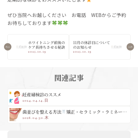
ぜひ当院へお越しください お電話 WEBからご予約
お待ちしております
ホワイトニング前後の
11月の休診日について
ケア長持ちさせる秘訣
のお知らせ
2025.10.19
2025.10.19
関連記事
妊産婦検診のススメ
2024.04.14.日
歯並びを整える方法
矯正・セラミック・ラミネート
べニアの違い
2026.04.30.木