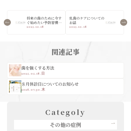
将来の歯のために今す
乳歯のケアについての
ぐ始めたい予防習慣5
お話
選
2025.10.18
2025.10.18
関連記事
歯を強くする方法
2025.05.18.日
８月休診日についてのお知らせ
2026.07.30.木
Categoly
その他の症例