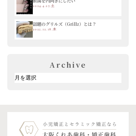
前歯を内向きにしたい
2024.4.27.土
話題のグリルズ（Grillz）とは？
2025.12.18.木
Archive
ア
ー
カ
イ
ブ