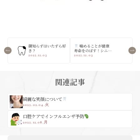
親知らずはいたずら好
噛めることが健康
き？
寿命をのばす！シニア
世代の歯のケア
2025.12.03
2025.12.03
関連記事
綺麗な笑顔について
2025.02.04.火
口腔ケアでインフルエンザ予防
2025.12.08.月