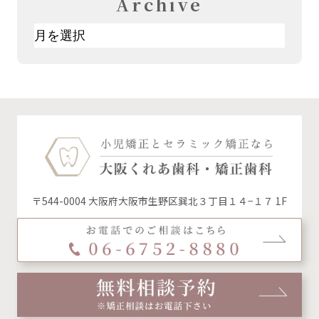
Archive
ア
ー
カ
イ
ブ
〒544-0004 大阪府大阪市生野区巽北３丁目１４−１７ 1F