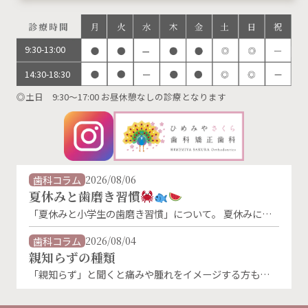
9:30-13:00
14:30-18:30
◎土日 9:30～17:00 お昼休憩なしの診療となります
歯科コラム
2026/08/06
夏休みと歯磨き習慣
「夏休みと小学生の歯磨き習慣」について。 夏休みに入
り、生活リズムが変わることで、歯磨きの習慣が乱れがち
になります。特に朝の歯磨きは、「朝ごはんを食べないか
歯科コラム
2026/08/04
ら」「外に出かけないから」といった理由で忘れやすくな
親知らずの種類
るものです。 しかし、夏休み中でもむし歯菌は活発に活
「親知らず」と聞くと痛みや腫れをイメージする方も多い
動しています。朝・晩しっかり磨くことが、お子さんの大
のではないでしょうか。 実は親知らずにはいくつかの生
切な歯を守る第一歩です。 お子様の仕上げ磨きはと …
え方の種類があり、その状態によってトラブルの起こりや