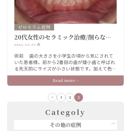
ゼロセラム症例
20代女性のセラミック治療/削らない
ラミネートベニア
2025.05.27.火
術前 歯の大きさを小学生の頃から気にされて
いた患者様。前から2番目の歯が矮小歯と呼ばれ
る先天的にサイズが小さい状態です。加えて色合
いも改善したいとのご要望だった為、前歯2本の
Read more
セラミック治療、削らないラミネートベニア
と、ホワイトニングを提案させていただきまし
た。 前歯6本の施術で気にされているポイントを
<
1
2
3
改善していきました。加えてホワイトニングも
受けていただき …
Categoly
その他の症例