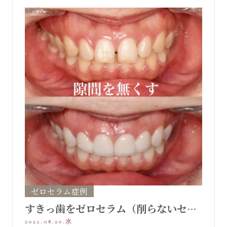
ゼロセラム症例
すきっ歯をゼロセラム（削らないセラ
ミック）で美しく
2025.08.20.水