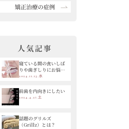
矯正治療の症例
人気記事
寝ている間の食いしば
りや歯ぎしりにお悩み
の方へ
2024.11.13.水
前歯を内向きにしたい
2024.4.27.土
話題のグリルズ
（Grillz）とは？