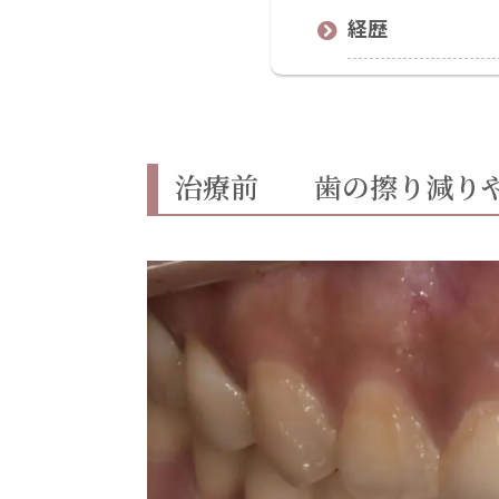
経歴
治療前 歯の擦り減りや