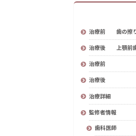
治療前 歯の擦り
治療後 上顎前歯
治療前
治療後
治療詳細
監修者情報
歯科医師