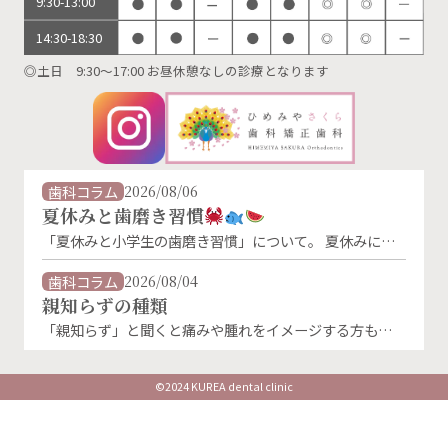
9:30-13:00
14:30-18:30
◎土日 9:30～17:00 お昼休憩なしの診療となります
歯科コラム
2026/08/06
夏休みと歯磨き習慣
「夏休みと小学生の歯磨き習慣」について。 夏休みに入
り、生活リズムが変わることで、歯磨きの習慣が乱れがち
になります。特に朝の歯磨きは、「朝ごはんを食べないか
歯科コラム
2026/08/04
ら」「外に出かけないから」といった理由で忘れやすくな
親知らずの種類
るものです。 しかし、夏休み中でもむし歯菌は活発に活
「親知らず」と聞くと痛みや腫れをイメージする方も多い
動しています。朝・晩しっかり磨くことが、お子さんの大
のではないでしょうか。 実は親知らずにはいくつかの生
切な歯を守る第一歩です。 お子様の仕上げ磨きはと …
え方の種類があり、その状態によってトラブルの起こりや
すさや治療法が異なります。 親知らずの主な種類 ①まっ
©2024 KUREA dental clinic
すぐ生えている親知らず 正常な向きで生えている状態で
す。 上下の歯がしっかり噛み合い、歯磨きもしやすけれ
ば、必ずしも抜歯が必要とは限りません。 ②斜め …