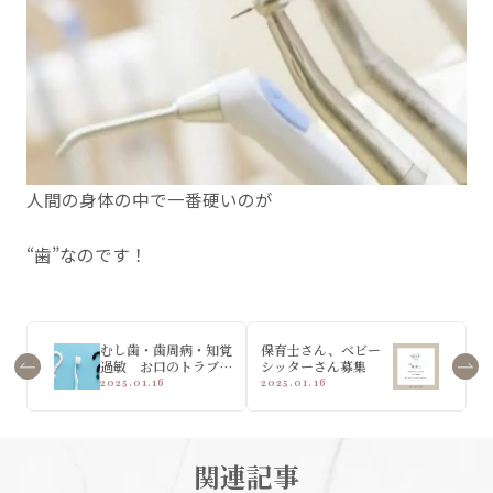
人間の身体の中で一番硬いのが
“歯”なのです！
むし歯・歯周病・知覚
保育士さん、ベビー
過敏 お口のトラブル
シッターさん募集
の違いについて解説
2025.01.16
2025.01.16
関連記事