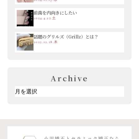
前歯を内向きにしたい
2024.4.27.土
話題のグリルズ（Grillz）とは？
2025.12.18.木
Archive
ア
ー
カ
イ
ブ