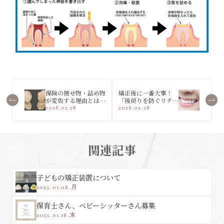
保険の被せ物・詰め物
矯正後に一番大事！
が変色する理由とは
「後戻りを防ぐリテー
ナ」の重要性
2026.02.28
2026.02.28
関連記事
子どもの矯正装置について
2025.01.06.月
保育士さん、ベビーシッターさん募集
2025.01.16.木