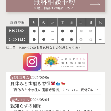
9:30-13:00
14:30-18:30
◎土日 9:30～17:00 お昼休憩なしの診療となります
歯科コラム
2026/08/06
夏休みと歯磨き習慣
「夏休みと小学生の歯磨き習慣」について。 夏休みに入
り、生活リズムが変わることで、歯磨きの習慣が乱れがち
になります。特に朝の歯磨きは、「朝ごはんを食べないか
歯科コラム
2026/08/04
ら」「外に出かけないから」といった理由で忘れやすくな
親知らずの種類
るものです。 しかし、夏休み中でもむし歯菌は活発に活