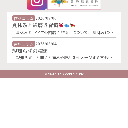
歯科コラム
2026/08/06
夏休みと歯磨き習慣
「夏休みと小学生の歯磨き習慣」について。 夏休みに入
り、生活リズムが変わることで、歯磨きの習慣が乱れがち
になります。特に朝の歯磨きは、「朝ごはんを食べないか
歯科コラム
2026/08/04
ら」「外に出かけないから」といった理由で忘れやすくな
親知らずの種類
るものです。 しかし、夏休み中でもむし歯菌は活発に活
「親知らず」と聞くと痛みや腫れをイメージする方も多い
動しています。朝・晩しっかり磨くことが、お子さんの大
のではないでしょうか。 実は親知らずにはいくつかの生
切な歯を守る第一歩です。 お子様の仕上げ磨きはと …
え方の種類があり、その状態によってトラブルの起こりや
すさや治療法が異なります。 親知らずの主な種類 ①まっ
©2024 KUREA dental clinic
すぐ生えている親知らず 正常な向きで生えている状態で
す。 上下の歯がしっかり噛み合い、歯磨きもしやすけれ
ば、必ずしも抜歯が必要とは限りません。 ②斜め …