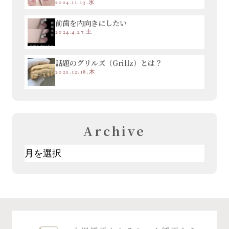
2024.11.13.水
前歯を内向きにしたい
2024.4.27.土
話題のグリルズ（Grillz）とは？
2025.12.18.木
Archive
ア
ー
カ
イ
ブ