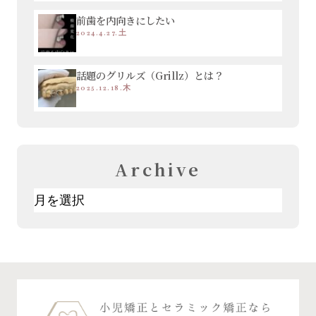
前歯を内向きにしたい
2024.4.27.土
話題のグリルズ（Grillz）とは？
2025.12.18.木
Archive
ア
ー
カ
イ
ブ