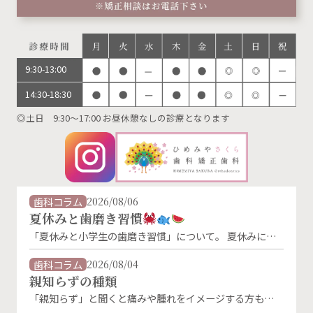
9:30-13:00
14:30-18:30
◎土日 9:30～17:00 お昼休憩なしの診療となります
歯科コラム
2026/08/06
夏休みと歯磨き習慣
「夏休みと小学生の歯磨き習慣」について。 夏休みに入
り、生活リズムが変わることで、歯磨きの習慣が乱れがち
になります。特に朝の歯磨きは、「朝ごはんを食べないか
歯科コラム
2026/08/04
ら」「外に出かけないから」といった理由で忘れやすくな
親知らずの種類
るものです。 しかし、夏休み中でもむし歯菌は活発に活
「親知らず」と聞くと痛みや腫れをイメージする方も多い
動しています。朝・晩しっかり磨くことが、お子さんの大
のではないでしょうか。 実は親知らずにはいくつかの生