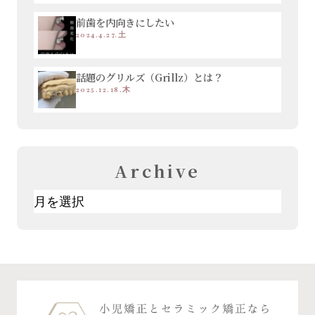
前歯を内向きにしたい
2024.4.27.土
話題のグリルズ（Grillz）とは？
2025.12.18.木
Archive
ア
ー
カ
イ
ブ