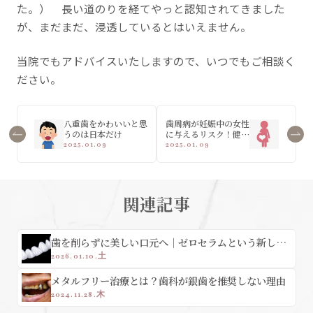
た。） 長い道のりを経てやっと認知されてきました
が、まだまだ、浸透しているとはいえません。
当院でもアドバイスいたしますので、いつでもご相談く
ださい。
八重歯をかわいいと思
歯周病が妊娠中の女性
うのは日本だけ
に与えるリスク！健康
な出産のために
2025.01.09
2025.01.09
関連記事
歯を削らずに美しい口元へ｜ゼロセラムという新しい
審美歯科治療
2026.01.10.土
メタルフリー治療とは？歯科が銀歯を推奨しない理由
2024.11.28.木