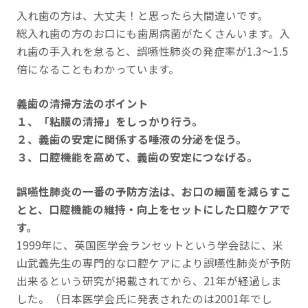
入れ歯の方は、大丈夫！と思ったら大間違いです。
総入れ歯の方のお口にも歯周病菌がたくさんいます。入
れ歯の手入れを怠ると、誤嚥性肺炎の発症率が1.3～1.5
倍になることもわかっています。
義歯の清掃方法のポイント
１、「粘膜の清掃」をしっかり行う。
２、義歯の安定に関係する唾液の分泌を促う。
３、口腔機能を高めて、義歯の安定につなげる。
誤嚥性肺炎の一番の予防方法は、お口の細菌を減らすこ
とと、口腔機能の維持・向上をセットにした口腔ケアで
す。
1999年に、英国医学会ランセットという学会誌に、米
山武義先生の専門的な口腔ケアにより誤嚥性肺炎が予防
出来るという研究が掲載されてから、21年が経過しま
した。（日本医学会氏に発表されたのは2001年でし